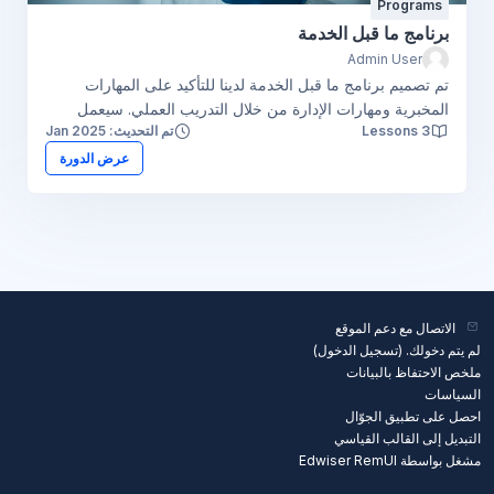
Programs
برنامج ما قبل الخدمة
Admin User
تم تصميم برنامج ما قبل الخدمة لدينا للتأكيد على المهارات
المخبرية ومهارات الإدارة من خلال التدريب العملي. سيعمل
3 Lessons
تم التحديث: Jan 2025
التدريب الذي تتلقاه على إعدادك للخبرة العملية في بيئة العمل
الحقيقية، حيث يمكنك وضع المهارات التي تعلمتها موضع التنفيذ.
عرض الدورة
الاتصال مع دعم الموقع
لم يتم دخولك. (
تسجيل الدخول
)
ملخص الاحتفاظ بالبيانات
السياسات
احصل على تطبيق الجوّال
التبديل إلى القالب القياسي
مشغل بواسطة Edwiser RemUI