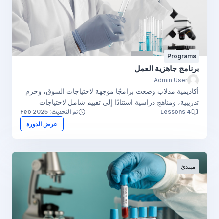
Programs
برنامج جاهزية العمل
Admin User
أكاديمية مدلاب وضعت برامجًا موجهة لاحتياجات السوق، وحزم
تدريبية، ومناهج دراسية استنادًا إلى تقييم شامل لاحتياجات
4 Lessons
تم التحديث: Feb 2025
ممارسي المختبرات الطبية في القرن الحادي والعشرين. تم بناء
تصميم وتقديم البرامج على منهجيات تعلم الكبار (المعرفة،
عرض الدورة
المهارات، والتوجهات).
مبتدئ