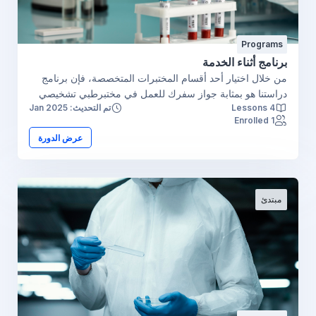
Programs
برنامج أثناء الخدمة
من خلال اختيار أحد أقسام المختبرات المتخصصة، فإن برنامج
دراستنا هو بمثابة جواز سفرك للعمل في مختبرطبي تشخيصي
4 Lessons
تم التحديث: Jan 2025
لأنه يستخدم تكنولوجيا المختبرات الطبية الأساسية والمتخصصة،
1 Enrolled
ونهج التعلم العملي الذي يؤكد على التميز في التعليم ومزيج من
عرض الدورة
المعرفة العميقة، فضلاً عن الخبرة السريرية في مختلف
تخصصات المختبرات الطبية.
مبتدئ